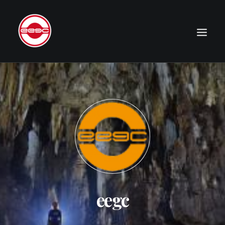
LE CLUB
EXPÉDITIONS
JOURNAL
PHOTOGRAPHIE
PUBLICATIONS
CONTACT
eegc