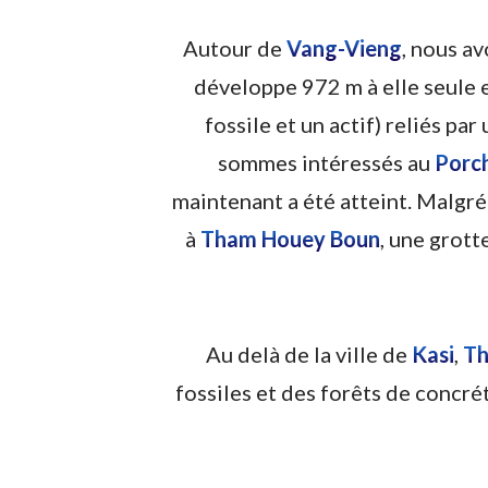
Autour de
Vang-Vieng
, nous a
développe 972 m à elle seule 
fossile et un actif) reliés p
sommes intéressés au
Porch
maintenant a été atteint. Malgré 
à
Tham Houey Boun
, une grott
Au delà de la ville de
Kasi
,
Th
fossiles et des forêts de concré