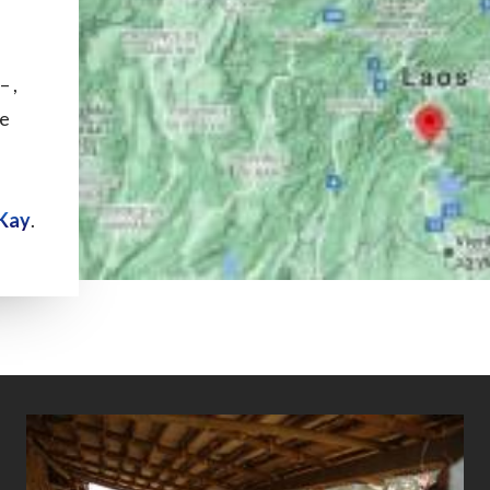
– ,
de
Kay
.