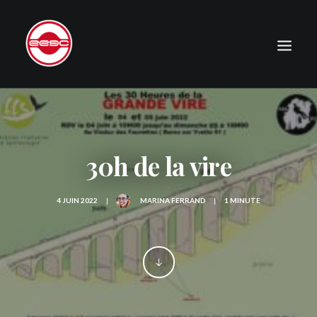
LE CLUB
EXPÉDITIONS
30h de la vire
JOURNAL
PHOTOGRAPHIE
4 JUIN 2022
|
MARINA FERRAND
|
1 MINUTE
PUBLICATIONS
CONTACT