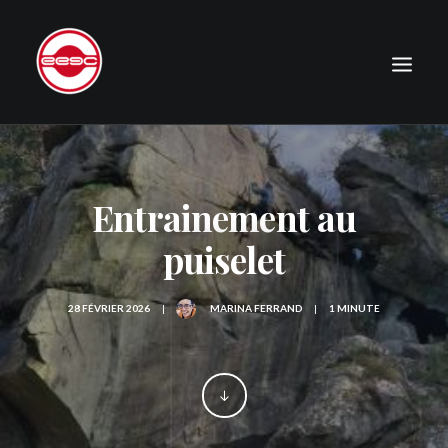
LE CLUB
EXPÉDITIONS
Entrainement au
JOURNAL
puiselet
PHOTOGRAPHIE
PUBLICATIONS
28 FÉVRIER 2026
|
MARINA FERRAND
|
1 MINUTE
CONTACT