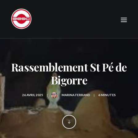
LE CLUB
EXPÉDITIONS
Rassemblement St Pé de
JOURNAL
Bigorre
PHOTOGRAPHIE
PUBLICATIONS
26 AVRIL 2025
|
MARINA FERRAND
|
6 MINUTES
CONTACT