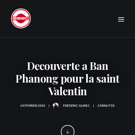
LE CLUB
EXPÉDITIONS
Decouverte a Ban
JOURNAL
Phanong pour la saint
PHOTOGRAPHIE
Valentin
PUBLICATIONS
CONTACT
14 FÉVRIER 2010
|
FRÉDÉRIC GLINEC
|
2 MINUTES