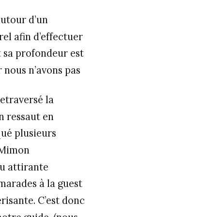
autour d’un
l afin d’effectuer
et sa profondeur est
r nous n’avons pas
etraversé la
n ressaut en
qué plusieurs
, Mimon
u attirante
amarades à la guest
risante. C’est donc