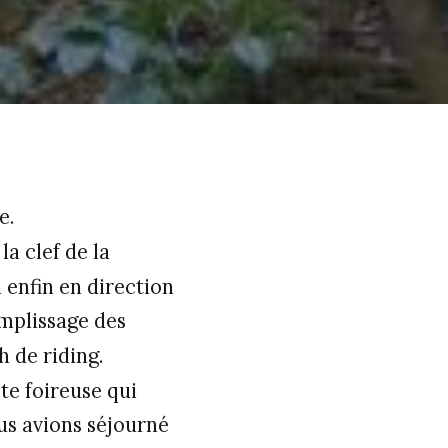
e.
a clef de la
 enfin en direction
mplissage des
h de riding.
te foireuse qui
us avions séjourné