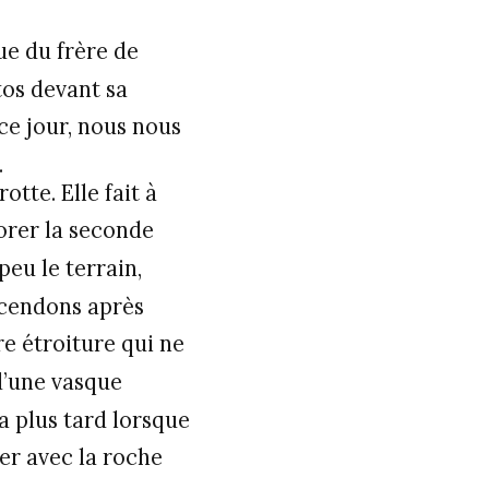
ue du frère de
tos devant sa
ce jour, nous nous
.
te. Elle fait à
lorer la seconde
peu le terrain,
scendons après
re étroiture qui ne
d’une vasque
 a plus tard lorsque
er avec la roche