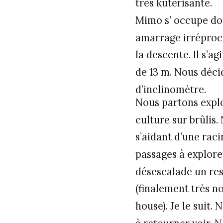
très kuterisante.
Mimo s’ occupe don
amarrage irréproch
la descente. Il s’a
de 13 m. Nous déci
d’inclinomètre.
Nous partons explo
culture sur brûlis
s’aidant d’une rac
passages à explor
désescalade un res
(finalement très no
house). Je le suit