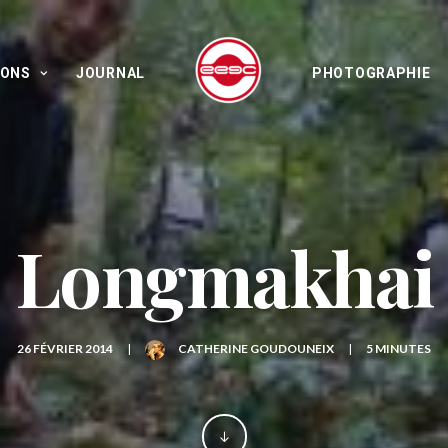
IONS
JOURNAL
PHOTOGRAPHIE
Longmakhai
26 FÉVRIER 2014
|
CATHERINE GOUDOUNEIX
|
5 MINUTES