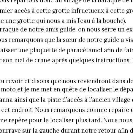
Nous repartons donc au village de la baraque de 
mier accès à cette grotte infructueux à cette gr
 une grotte qui nous a mis l’eau à la bouche).
arraque de notre amis guide, on nous serre un ex
Nous remarquons que la sœur de notre guide a vi
 laisser une plaquette de paracétamol afin de fai
er son mal de crane après quelques instructions.
u revoir et disons que nous reviendront dans deu
moto et je me met en quête de localiser le dép
nna ainsi que la piste d’accès à l’ancien villag
te cet endroit. Nous remarquons comme repaire u
e repère pour le localiser plus tard. Nous nou
ourrave sur la gauche durant notre retour afin d