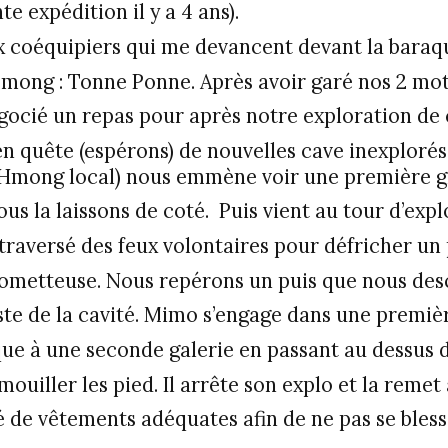
te expédition il y a 4 ans).
x coéquipiers qui me devancent devant la baraq
 mong : Tonne Ponne. Après avoir garé nos 2 mo
gocié un repas pour après notre exploration de 
n quête (espérons) de nouvelles cave inexplorés
Hmong local) nous emmène voir une première grot
us la laissons de coté. Puis vient au tour d’exp
traversé des feux volontaires pour défricher un 
prometteuse. Nous repérons un puis que nous de
este de la cavité. Mimo s’engage dans une premiè
aque à une seconde galerie en passant au dessus 
mouiller les pied. Il arrête son explo et la remet
 de vêtements adéquates afin de ne pas se bless