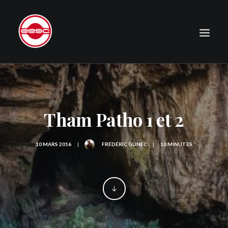
LE CLUB
EXPÉDITIONS
Tham Patho 1 et 2
JOURNAL
PHOTOGRAPHIE
10 MARS 2016
|
FRÉDÉRIC GLINEC
|
10 MINUTES
PUBLICATIONS
CONTACT