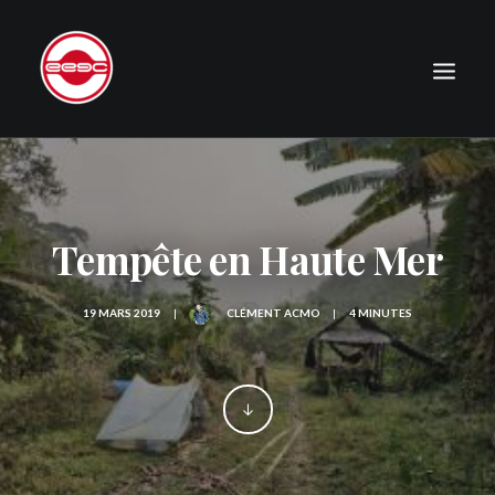
LE CLUB
EXPÉDITIONS
Tempête en Haute Mer
JOURNAL
PHOTOGRAPHIE
19 MARS 2019
|
CLÉMENT ACMO
|
4 MINUTES
PUBLICATIONS
CONTACT