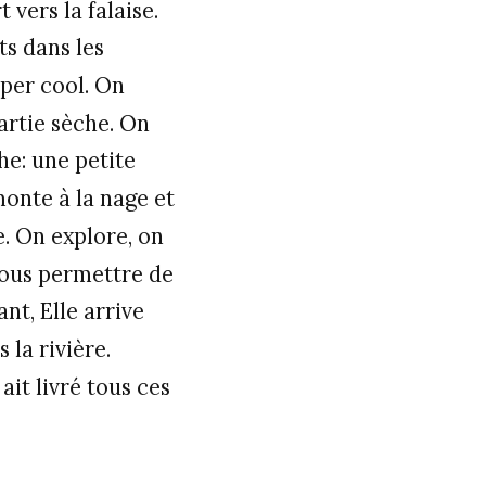
 vers la falaise.
ts dans les
uper cool. On
artie sèche. On
che: une petite
monte à la nage et
e. On explore, on
nous permettre de
nt, Elle arrive
 la rivière.
ait livré tous ces