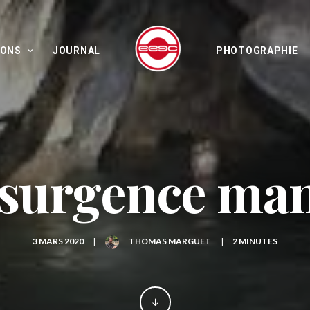
IONS
JOURNAL
PHOTOGRAPHIE
ésurgence ma
3 MARS 2020
|
THOMAS MARGUET
|
2 MINUTES