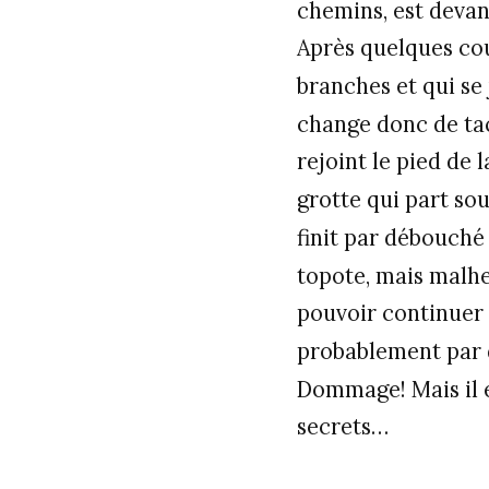
chemins, est devant
Après quelques cou
branches et qui se
change donc de tac
rejoint le pied de 
grotte qui part sou
finit par débouché 
topote, mais malh
pouvoir continuer p
probablement par de
Dommage! Mais il es
secrets…