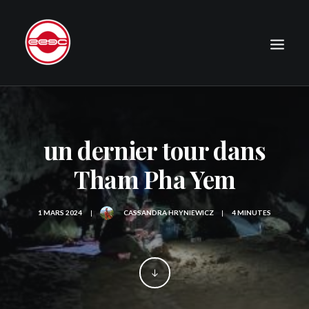
LE CLUB
EXPÉDITIONS
un dernier tour dans
JOURNAL
Tham Pha Yem
PHOTOGRAPHIE
PUBLICATIONS
1 MARS 2024
|
CASSANDRA HRYNIEWICZ
|
4 MINUTES
CONTACT