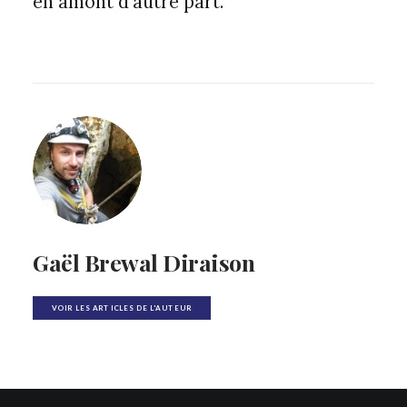
en amont d’autre part.
Gaël Brewal Diraison
VOIR LES ARTICLES DE L'AUTEUR