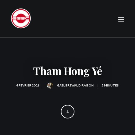
LE CLUB
EXPÉDITIONS
Tham Hong Yé
JOURNAL
PHOTOGRAPHIE
4 FÉVRIER 2002
|
GAËL BREWAL DIRAISON
|
5 MINUTES
PUBLICATIONS
CONTACT