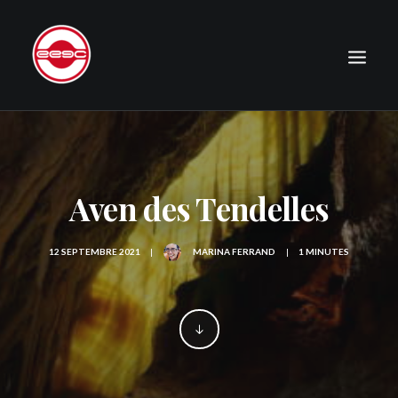
LE CLUB
EXPÉDITIONS
Aven des Tendelles
JOURNAL
PHOTOGRAPHIE
12 SEPTEMBRE 2021
|
MARINA FERRAND
|
1 MINUTES
PUBLICATIONS
CONTACT