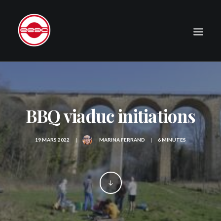
LE CLUB
EXPÉDITIONS
BBQ viaduc initiations
JOURNAL
PHOTOGRAPHIE
19 MARS 2022
|
MARINA FERRAND
|
6 MINUTES
PUBLICATIONS
CONTACT