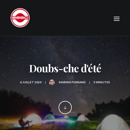
LE CLUB
EXPÉDITIONS
Doubs-che d'été
JOURNAL
PHOTOGRAPHIE
6 JUILLET 2024
|
MARINA FERRAND
|
5 MINUTES
PUBLICATIONS
CONTACT