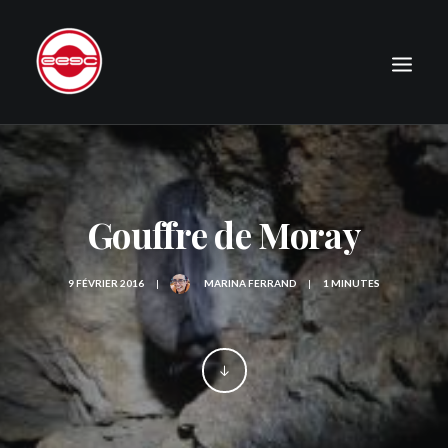
LE CLUB
EXPÉDITIONS
Gouffre de Moray
JOURNAL
PHOTOGRAPHIE
9 FÉVRIER 2016
|
MARINA FERRAND
|
1 MINUTES
PUBLICATIONS
CONTACT