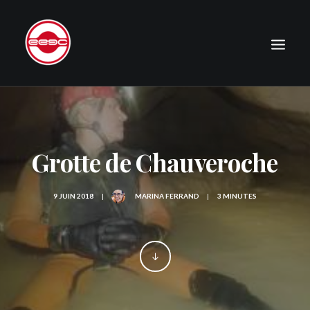
LE CLUB
EXPÉDITIONS
Grotte de Chauveroche
JOURNAL
PHOTOGRAPHIE
9 JUIN 2018
|
MARINA FERRAND
|
3 MINUTES
PUBLICATIONS
CONTACT