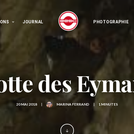
IONS
JOURNAL
PHOTOGRAPHIE
otte des Eyma
20 MAI 2018
|
MARINA FERRAND
|
1 MINUTES