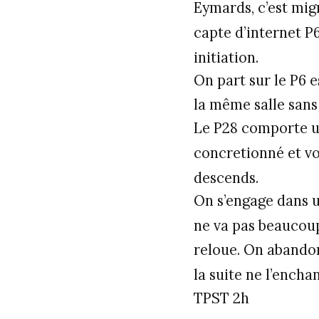
Eymards, c’est mign
capte d’internet P6
initiation.
On part sur le P6 e
la même salle sans 
Le P28 comporte une
concretionné et vo
descends.
On s’engage dans u
ne va pas beaucoup 
reloue. On abandon
la suite ne l’encha
TPST 2h