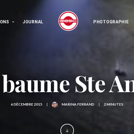
IONS
JOURNAL
PHOTOGRAPHIE
 baume Ste A
6 DÉCEMBRE 2015
|
MARINA FERRAND
|
2 MINUTES