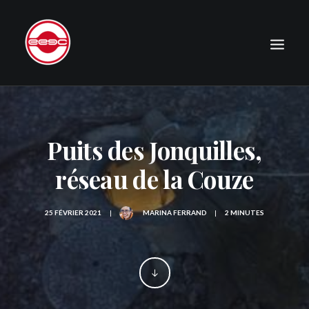
LE CLUB
EXPÉDITIONS
Puits des Jonquilles,
JOURNAL
réseau de la Couze
PHOTOGRAPHIE
PUBLICATIONS
25 FÉVRIER 2021
|
MARINA FERRAND
|
2 MINUTES
CONTACT