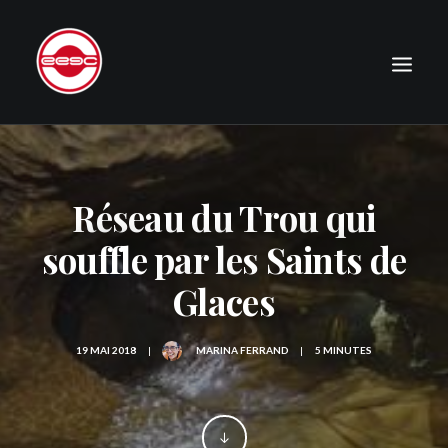
LE CLUB
EXPÉDITIONS
Réseau du Trou qui
JOURNAL
souffle par les Saints de
PHOTOGRAPHIE
Glaces
PUBLICATIONS
CONTACT
19 MAI 2018
|
MARINA FERRAND
|
5 MINUTES