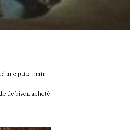
té une ptite main
nde de bison acheté