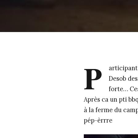
P
articipan
Desob des 
forte… Ce
Après ca un pti bb
à la ferme du cam
pép-èrrre