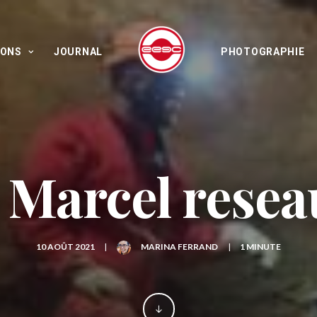
IONS
JOURNAL
PHOTOGRAPHIE
 Marcel resea
10 AOÛT 2021
|
MARINA FERRAND
|
1 MINUTE