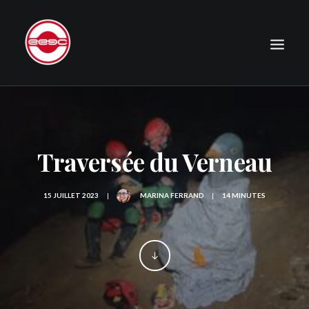
LE CLUB
EXPÉDITIONS
Traversée du Verneau
JOURNAL
PHOTOGRAPHIE
15 JUILLET 2023
|
MARINA FERRAND
|
14 MINUTES
PUBLICATIONS
CONTACT