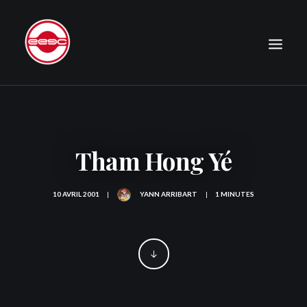
LE CLUB
EXPÉDITIONS
Tham Hong Yé
JOURNAL
PHOTOGRAPHIE
10 AVRIL 2001
|
YANN ARRIBART
|
1 MINUTES
PUBLICATIONS
CONTACT