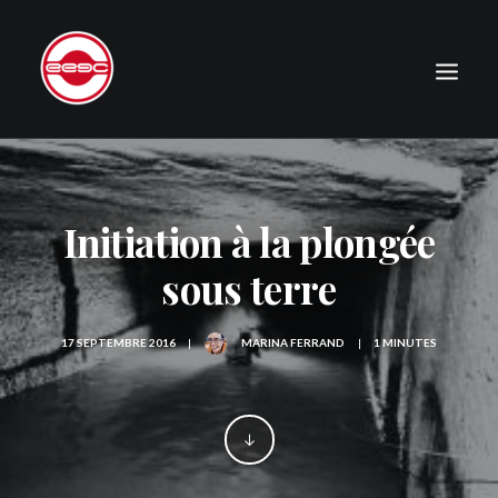
LE CLUB
EXPÉDITIONS
Initiation à la plongée
JOURNAL
sous terre
PHOTOGRAPHIE
PUBLICATIONS
17 SEPTEMBRE 2016
|
MARINA FERRAND
|
1 MINUTES
CONTACT