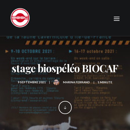
LE CLUB
EXPÉDITIONS
stage biospéléo BIOCAF
JOURNAL
PHOTOGRAPHIE
9 SEPTEMBRE 2021
|
MARINA FERRAND
|
1 MINUTE
PUBLICATIONS
CONTACT