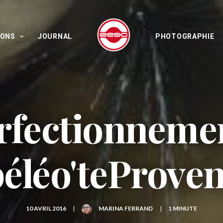
IONS
JOURNAL
PHOTOGRAPHIE
erfectionneme
éléo'teProve
10 AVRIL 2016
|
MARINA FERRAND
|
1 MINUTE