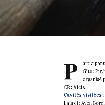
P
articipant
Gîte : Puy
organisé 
CR : #
ici
#
Cavités visitées :
Laurel : Aven Borel