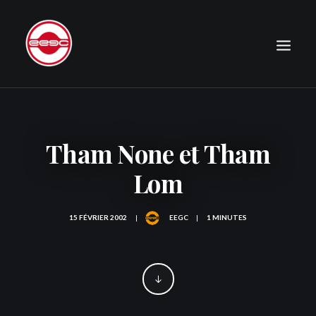
LE CLUB
EXPÉDITIONS
Tham None et Tham
JOURNAL
Lom
PHOTOGRAPHIE
PUBLICATIONS
15 FÉVRIER 2002
|
EEGC
|
1 MINUTES
CONTACT