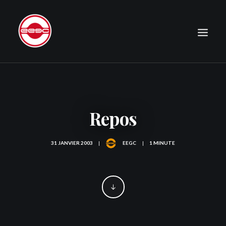
LE CLUB
EXPÉDITIONS
Repos
JOURNAL
PHOTOGRAPHIE
31 JANVIER 2003
|
EEGC
|
1 MINUTE
PUBLICATIONS
CONTACT