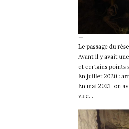
—
Le passage du résea
Avant il y avait un
et certains points s
En juillet 2020 : a
En mai 2021 : on av
vire…
—