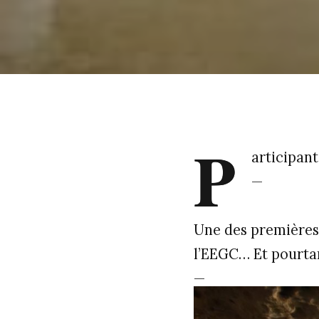
P
articipant
—
Une des premières 
l’EEGC… Et pourtan
—