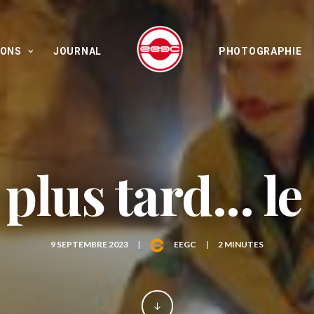
IONS
JOURNAL
PHOTOGRAPHIE
 plus tard... le
9 SEPTEMBRE 2023
|
EEGC
|
2 MINUTES